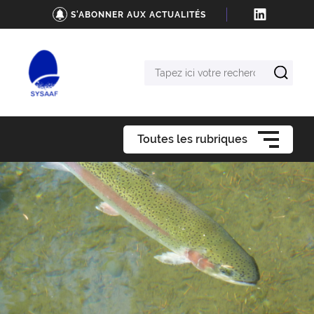
S'ABONNER AUX ACTUALITÉS
Tapez
ici
votre
recherche
Toutes les rubriques