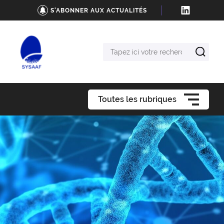
S'ABONNER AUX ACTUALITÉS
Tapez
ici
votre
recherche
Toutes les rubriques