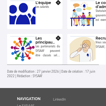
L'équipe
Le co
En savoir plus
d'adm
Les salariés
Statu
gouver
est exer
d’admini
Les
Recr
En savoir plus
principaux
Vous sou
partenaires
Les partenariats du
SYSAAF, 
du SYSAAF
SYSAAF peuvent
être classés selon
trois types :
Institutionnels,
Recherche et
Date de modification : 27 janvier 2026 | Date de création : 17 juin
développement,
2022 | Rédaction : SYSAAF
Professionnels des
filières et autres
acteurs privés.
NAVIGATION
LinkedIn
Le SYSAAF