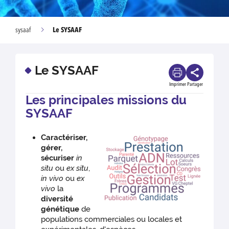
Le SYSAAF
sysaaf
Le SYSAAF
Imprimer
Partager
Les principales missions du
SYSAAF
Caractériser,
gérer,
sécuriser
in
situ
ou
ex situ
,
in vivo
ou
ex
vivo
la
diversité
génétique
de
populations commerciales ou locales et