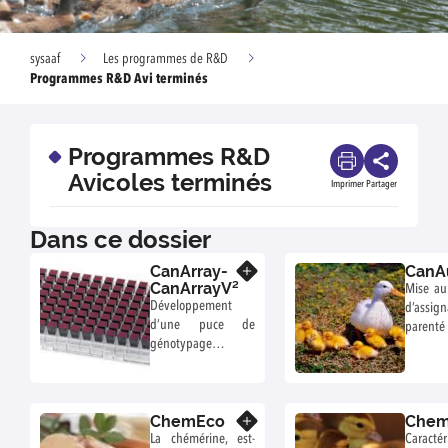
sysaaf
Les programmes de R&D
Programmes R&D Avi terminés
Programmes R&D
Avicoles terminés
Imprimer
Partager
Dans ce dossier
CanArray-
CanA
En savoir plus
CanArrayV²
Mise au 
Développement
d’ass
d’une puce de
parenté 
génotypage
faisab
utilisable pour
reprod
mettre en place des
des li
programmes de
sélect
ChemEco
Chem
sélection
En savoir plus
l’amélio
génomique chez le
La chémérine, est-
Caractér
génét