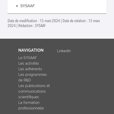
SYSAAF
Date de modification : 15 mars 2024 | Date de création : 15 mars
2024 | Rédaction : SYSAAF
NAVIGATION
LinkedIn
Le SYSAAF
Les activités
Les adhérents
Les programmes
de R&D
Les publications et
communications
scientifiques
La formation
professionnelle