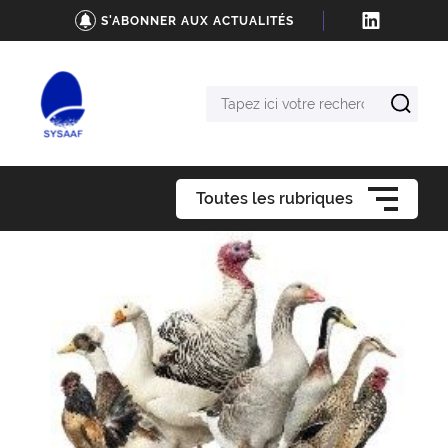
S'ABONNER AUX ACTUALITÉS
Tapez
ici
votre
recherche
Toutes les rubriques