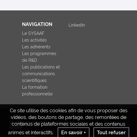
l’expérimentation)
est né d’un
rapprochement de
la Fédération
NAVIGATION
LinkedIn
nationale des
héliciculteurs de
Le SYSAAF
France (FNHF),
Les activités
animée par la
Les adhérents
Chambre
Les programmes
d’agriculture de
de R&D
Côte d’or, et de
Les publications et
l’ITAVI (Institut
communications
technique des
filières avicole,
scientifiques
cunicole et
La formation
piscicole). Il
professionnelle
s’établira sur
2025-2027, grâce
à un co-
Ce site utilise des cookies afin de vous proposer des
financement
vidéos, des boutons de partage, des remontées de
© SYSAAF 2023
www.inrae.fr
assuré par les
Situation géographique des centres
contenus de plateformes sociales et des contenus
régions Auvergne
SYSAAF
Rhônes Alpes et
animés et interactifs.
En savoir +
Tout refuser
Mentions légales
CGU
Re