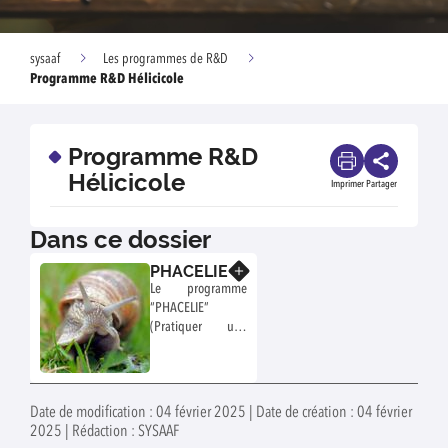
sysaaf
Les programmes de R&D
Programme R&D Hélicicole
Programme R&D
Hélicicole
Imprimer
Partager
Dans ce dossier
PHACELIE
En savoir plus
Le programme
“PHACELIE”
(Pratiquer une
héliciculture
adaptée aux
changements
environnementaux
Date de modification : 04 février 2025 | Date de création : 04 février
grâce à
2025 | Rédaction : SYSAAF
l’innovation et