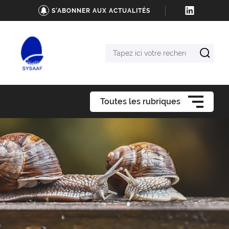
S'ABONNER AUX ACTUALITÉS
Tapez
ici
votre
recherche
Toutes les rubriques