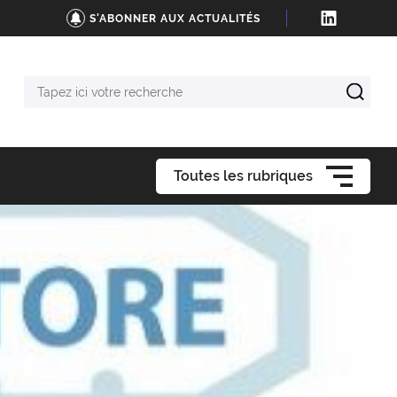
S'ABONNER AUX ACTUALITÉS
Tapez
ici
votre
recherche
Toutes les rubriques