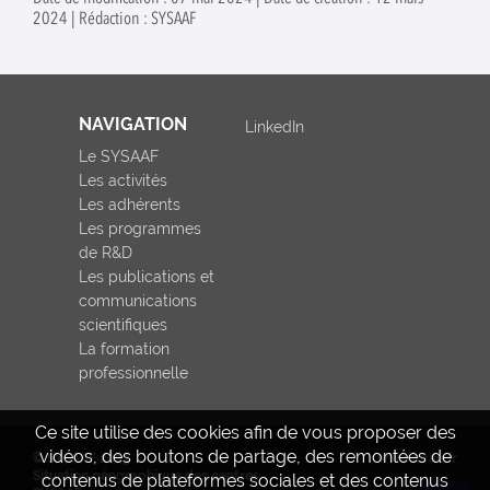
2024 | Rédaction : SYSAAF
NAVIGATION
LinkedIn
Le SYSAAF
Les activités
Les adhérents
Les programmes
de R&D
Les publications et
communications
scientifiques
La formation
professionnelle
Ce site utilise des cookies afin de vous proposer des
vidéos, des boutons de partage, des remontées de
© SYSAAF 2023
www.inrae.fr
Situation géographique des centres
contenus de plateformes sociales et des contenus