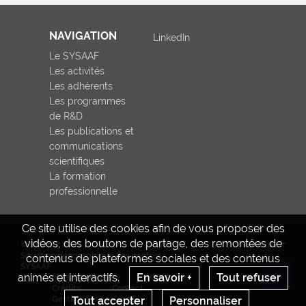
NAVIGATION
LinkedIn
Le SYSAAF
Les activités
Les adhérents
Les programmes
de R&D
Les publications et
communications
scientifiques
La formation
professionnelle
Ce site utilise des cookies afin de vous proposer des
vidéos, des boutons de partage, des remontées de
© SYSAAF 2023
www.inrae.fr
Situation géographique des centres
contenus de plateformes sociales et des contenus
SYSAAF
animés et interactifs.
En savoir +
Tout refuser
Mentions légales
CGU
Re
Crédits
Contact
Tout accepter
Personnaliser
Gestion des cookies