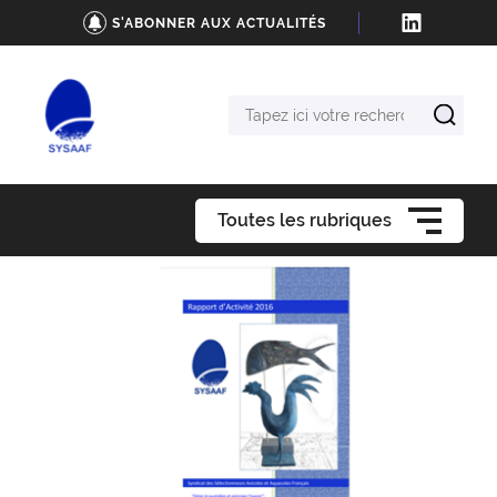
S'ABONNER AUX ACTUALITÉS
Tapez
ici
votre
recherche
Toutes les rubriques