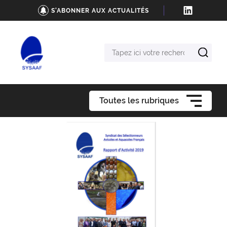
S'ABONNER AUX ACTUALITÉS
Tapez
ici
votre
recherche
Toutes les rubriques