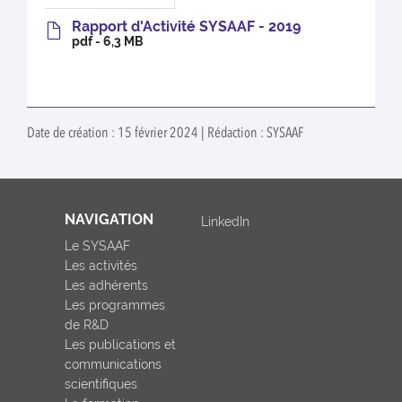
Rapport d'Activité SYSAAF - 2019
pdf - 6,3 MB
Date de création : 15 février 2024 | Rédaction : SYSAAF
NAVIGATION
LinkedIn
Le SYSAAF
Les activités
Les adhérents
Les programmes
de R&D
Les publications et
communications
scientifiques