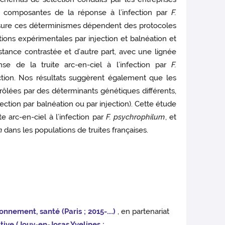
es composantes de la réponse à l’infection par
F.
mesure ces déterminismes dépendent des protocoles
tions expérimentales par injection et balnéation et
stance contrastée et d’autre part, avec une lignée
e de la truite arc-en-ciel à l’infection par
F.
tion. Nos résultats suggèrent également que les
trôlées par des déterminants génétiques différents,
ection par balnéation ou par injection). Cette étude
 arc-en-ciel à l’infection par
F. psychrophilum
, et
m
dans les populations de truites françaises.
nnement, santé (Paris ; 2015-....)
, en partenariat
ive (Jouy-en-Josas,Yvelines ;