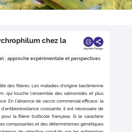
sychrophilum chez la
Imprimer
Partager
iel : approche expérimentale et perspectives
té des filières. Les maladies d'origine bactérienne
um
, qui touche l’ensemble des salmonidés et plus
nce. En l'absence de vaccin commercial efficace, la
antibiorésistance croissante, il est nécessaire de
ur la filière trutticole française. Si le caractère
rentes composantes et des déterminismes génétiques
 schémas de sélection conduits par les entreprises