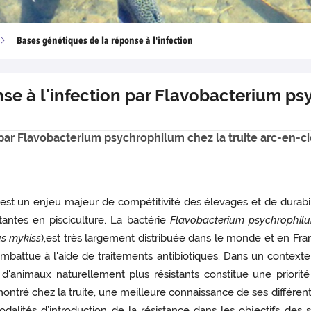
Bases génétiques de la réponse à l'infection
se à l'infection par Flavobacterium p
 par Flavobacterium psychrophilum chez la truite arc-en-c
est un enjeu majeur de compétitivité des élevages et de durabili
ntes en pisciculture. La bactérie
Flavobacterium psychrophil
s mykiss
),est très largement distribuée dans le monde et en Fra
attue à l'aide de traitements antibiotiques. Dans un contexte d’
'animaux naturellement plus résistants constitue une priorité po
démontré chez la truite, une meilleure connaissance de ses diffé
dalités d’introduction de la résistance dans les objectifs des