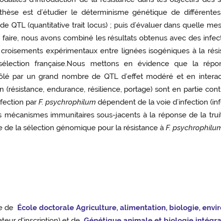
e thèse est d’étudier le déterminisme génétique de différent
e QTL (quantitative trait locus) ; puis d’évaluer dans quelle 
 ce faire, nous avons combiné les résultats obtenus avec des infec
es croisements expérimentaux entre lignées isogéniques à la rési
lection française.Nous mettons en évidence que la répons
ôlé par un grand nombre de QTL d’effet modéré et en interac
n (résistance, endurance, résilience, portage) sont en partie con
fection par
F. psychrophilum
dépendent de la voie d’infection (inf
mécanismes immunitaires sous-jacents à la réponse de la truite
e de la sélection génomique pour la résistance à
F. psychrophilu
re de
École doctorale Agriculture, alimentation, biologie, enviro
eur d'inscription) et de
Génétique animale et biologie intégrat