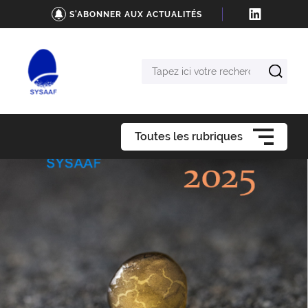
S'ABONNER AUX ACTUALITÉS
Tapez
ici
votre
recherche
Toutes les rubriques